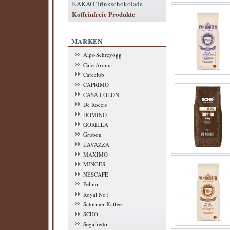
KAKAO Trinkschokolade
Koffeinfreie Produkte
MARKEN
Alps-Schreyögg
Cafe Aroma
Cafeclub
CAPRIMO
CASA COLON
De Roccis
DOMINO
GORILLA
Grubon
LAVAZZA
MAXIMO
MINGES
NESCAFE
Pellini
Royal No1
Schirmer Kaffee
SCHO
Segafredo