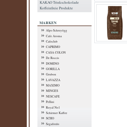
KAKAO Trinkschokolade
Koffeinfreie Produkte
MARKEN
Alps-Schreyögg
Cafe Aroma
Cafeclub
CAPRIMO
CASA COLON
De Roccis
DOMINO
GORILLA
Grubon
LAVAZZA
MAXIMO
MINGES
NESCAFE
Pellini
Royal No1
Schirmer Kaffee
SCHO
Segafredo