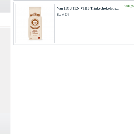
Verfügb
Van HOUTEN VH15 Trinkschokolade...
1kg 6,25€