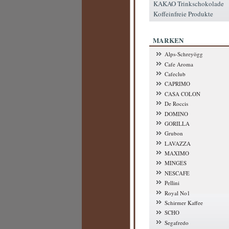
KAKAO Trinkschokolade
Koffeinfreie Produkte
MARKEN
Alps-Schreyögg
Cafe Aroma
Cafeclub
CAPRIMO
CASA COLON
De Roccis
DOMINO
GORILLA
Grubon
LAVAZZA
MAXIMO
MINGES
NESCAFE
Pellini
Royal No1
Schirmer Kaffee
SCHO
Segafredo