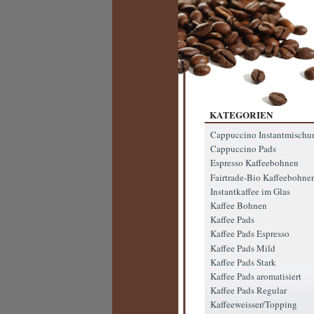
KATEGORIEN
Cappuccino Instantmischu
Cappuccino Pads
Espresso Kaffeebohnen
Fairtrade-Bio Kaffeebohne
Instantkaffee im Glas
Kaffee Bohnen
Kaffee Pads
Kaffee Pads Espresso
Kaffee Pads Mild
Kaffee Pads Stark
Kaffee Pads aromatisiert
Kaffee Pads Regular
Kaffeeweisser/Topping