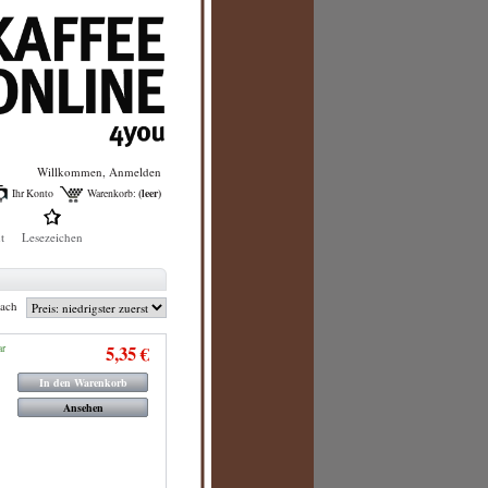
Willkommen,
Anmelden
(leer)
Ihr Konto
Warenkorb:
t
Lesezeichen
nach
ar
5,35 €
In den Warenkorb
Ansehen