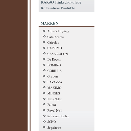
KAKAO Trinkschokolade
Koffeinfreie Produkte
MARKEN
Alps-Schreyögg
Cafe Aroma
Cafeclub
CAPRIMO
CASA COLON
De Roccis
DOMINO
GORILLA
Grubon
LAVAZZA
MAXIMO
MINGES
NESCAFE
Pellini
Royal No1
Schirmer Kaffee
SCHO
Segafredo